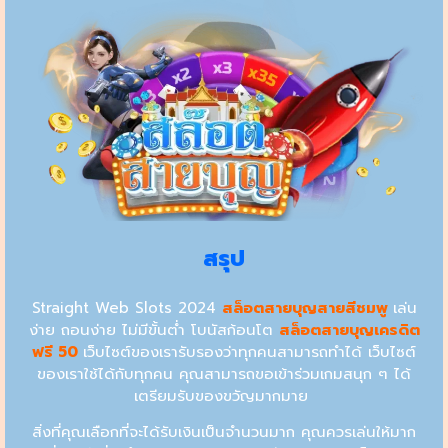
สรุป
Straight Web Slots 2024
สล็อตสายบุญสายสีชมพู
เล่น
ง่าย ถอนง่าย ไม่มีขั้นต่ำ โบนัสก้อนโต
สล็อตสายบุญเครดิต
ฟรี 50
เว็บไซต์ของเรารับรองว่าทุกคนสามารถทำได้ เว็บไซต์
ของเราใช้ได้กับทุกคน คุณสามารถขอเข้าร่วมเกมสนุก ๆ ได้
เตรียมรับของขวัญมากมาย
สิ่งที่คุณเลือกที่จะได้รับเงินเป็นจำนวนมาก คุณควรเล่นให้มาก