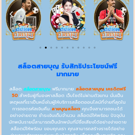
สล็อตสายบุญ รับสิทธิประโยชน์ฟรี
มากมาย
สล็อต
สล็อตสายบุญ
ฟรีมากมาย
สล็อตสายบุญ เครดิตฟรี
50
สำหรับผู้ที่มองหาสล็อต เว็บไซต์ไม่ผ่านตัวแทน นั่นเป็น
เหตุผลที่เราเป็นหนึ่งในผู้ให้บริการสล็อตออนไลน์ที่ง่ายที่สุดใน
การถอดรหัสเงินคืน
สายบุญสล็อต
คุณจึงสามารถชนะได้
อย่างง่ายดาย ชำระเงินเต็มจำนวน สล็อตมีให้พร้อม ปัจจุบัน
นักพนันรายนี้สามารถเป็นนักพนันที่มีชื่อเสียงได้อย่างง่ายดาย
สล็อตมีให้พร้อม ขอบคุณเรา คุณสามารถสร้างรายได้อย่าง