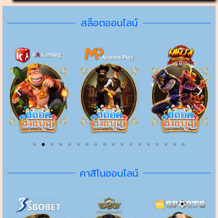
สล็อตออนไลน์
คาสิโนออนไลน์