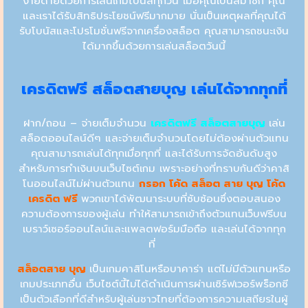
ง่ายดายด้วยการเล่นเกมโบนัสทุกวัน เมื่อคุณเป็นสมาชิก คุณ
และเราได้รับสิทธิประโยชน์ฟรีมากมาย นั่นเป็นเหตุผลที่คุณได้
รับโบนัสและโปรโมชั่นฟรีจากเครื่องสล็อต คุณสามารถชนะเงิน
ได้มากขึ้นด้วยการเล่นสล็อตวันนี้
เครดิตฟรี สล็อตสายบุญ เล่นได้จากทุกที่
ฝาก/ถอน – จ่ายเต็มจำนวน
เครดิตฟรี สล็อตสายบุญ
เล่น
สล็อตออนไลน์ดีๆ และจ่ายเต็มจำนวนโดยไม่ต้องผ่านตัวแทน
คุณสามารถเล่นได้ทุกเมื่อทุกที่ และได้รับการจัดอันดับสูง
สำหรับการทำเงินบนเว็บไซต์เกม เพราะอย่างที่ทราบกันดีว่าคาสิ
โนออนไลน์ไม่ผ่านตัวแทน
กรอก โค้ด สล็อต สาย บุญ โค้ด
เครดิต ฟรี
พวกเขาได้พัฒนาระบบที่ซับซ้อนซึ่งตอบสนอง
ความต้องการของผู้เล่น ทำให้สามารถเข้าถึงตัวแทนเว็บฟรีบน
เบราว์เซอร์ออนไลน์และแพลตฟอร์มมือถือ และเล่นได้จากทุก
ที่
สล็อตสาย บุญ
เป็นเกมคาสิโนหรือบาคาร่า แต่ไม่มีตัวแทนหรือ
เกมประเภทอื่น เว็บไซต์นี้ไม่ได้ดำเนินการผ่านเซิร์ฟเวอร์พร็อกซี
เป็นตัวเลือกที่ดีสำหรับผู้เล่นชาวไทยที่ต้องการความเสถียรในผู้