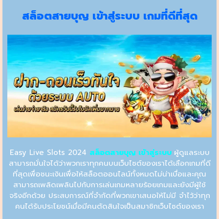
สล็อตสายบุญ เข้าสู่ระบบ เกมที่ดีที่สุด
Easy Live Slots 2024
สล็อตสายบุญ เข้าสู่ระบบ
ผู้ดูแลระบบ
สามารถมั่นใจได้ว่าพวกเราทุกคนบนเว็บไซต์ของเราได้เลือกเกมที่ดี
ที่สุดเพื่อชนะเงินเพื่อให้สล็อตออนไลน์ทั้งหมดไม่น่าเบื่อและคุณ
สามารถเพลิดเพลินไปกับการเล่นเกมหลายร้อยเกมและยังมีผู้ใช้
จริงอีกด้วย ประสบการณ์ที่จำกัดที่พวกเขาเสนอให้ไม่มี จำไว้ว่าทุก
คนได้รับประโยชน์เมื่อมีคนตัดสินใจเป็นสมาชิกเว็บไซต์ของเรา