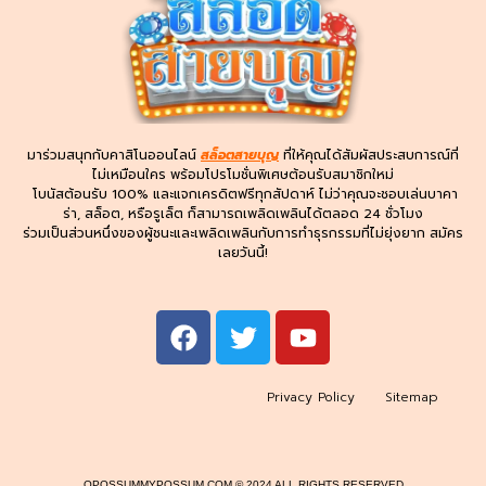
มาร่วมสนุกกับคาสิโนออนไลน์
สล็อตสายบุญ
ที่ให้คุณได้สัมผัสประสบการณ์ที่
ไม่เหมือนใคร พร้อมโปรโมชั่นพิเศษต้อนรับสมาชิกใหม่
โบนัสต้อนรับ 100% และแจกเครดิตฟรีทุกสัปดาห์ ไม่ว่าคุณจะชอบเล่นบาคา
ร่า, สล็อต, หรือรูเล็ต ก็สามารถเพลิดเพลินได้ตลอด 24 ชั่วโมง
ร่วมเป็นส่วนหนึ่งของผู้ชนะและเพลิดเพลินกับการทำธุรกรรมที่ไม่ยุ่งยาก สมัคร
เลยวันนี้!
Privacy Policy
Sitemap
OPOSSUMMYPOSSUM.COM © 2024 ALL RIGHTS RESERVED